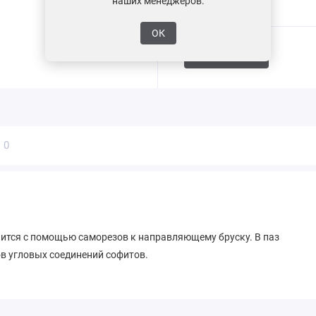
наших менеджеров.
ОК
Поделиться
ы
0
ится с помощью саморезов к направляющему бруску. В паз
ов угловых соединений софитов.