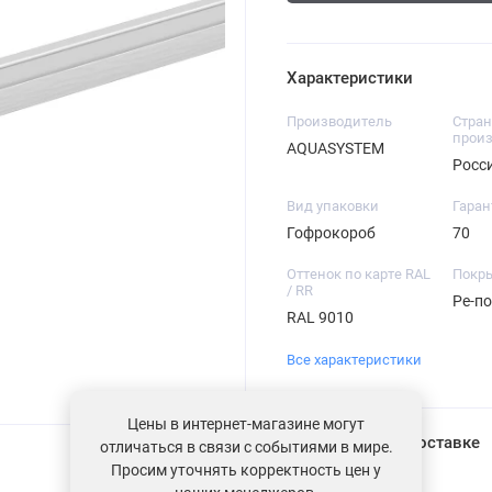
Характеристики
Производитель
Стран
произ
AQUASYSTEM
Росс
Вид упаковки
Гаран
Гофрокороб
70
Оттенок по карте RAL
Покр
/ RR
Pe-п
RAL 9010
Все характеристики
Цены в интернет-магазине могут
Информация о доставке
отличаться в связи с событиями в мире.
Просим уточнять корректность цен у
Загрузка...