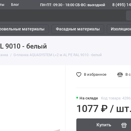
8 (495) 1
ПН-ПТ: 09:30 - 18:00 СБ-ВС: выходной
кты
Блог
ровельные материалы
Фасадные материалы
Изоляцио
L 9010 - белый
ланка
G-планка AQUASYSTEM L=2 м AL PE RAL 9010 - белый
В избранное
В 
На складе
Код товара: 4286
1077 ₽ / шт
Купить