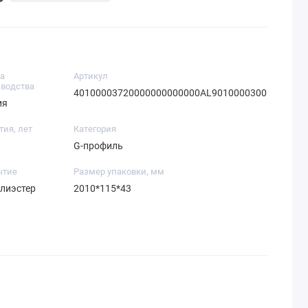
а
Артикул
водства
40100003720000000000000AL9010000300
ия
тия, лет
Категория
G-профиль
ытие
Размер упаковки, мм
олиэстер
2010*115*43