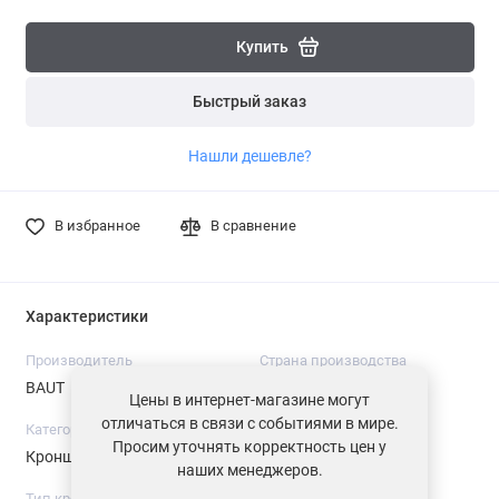
Купить
Быстрый заказ
Нашли дешевле?
В избранное
В сравнение
Характеристики
Производитель
Страна производства
BAUT
Россия
Цены в интернет-магазине могут
отличаться в связи с событиями в мире.
Категория
Размер, мм
Просим уточнять корректность цен у
Кронштейн
145
наших менеджеров.
Тип кронштейна
Материал