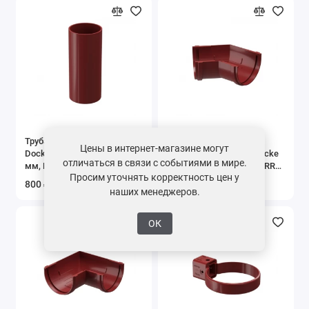
Труба водосточная L=3 м
Угол желоба
Цены в интернет-магазине могут
Docke PREMIUM, D120/85
универсальный 135° Docke
отличаться в связи с событиями в мире.
мм, RR 29 – гранат
PREMIUM, D120/85 мм, RR
Просим уточнять корректность цен у
29 – гранат
800 ₽ /
1350 ₽ /
наших менеджеров.
ОК