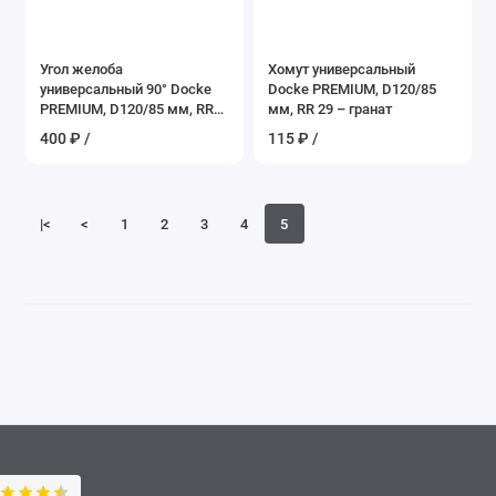
Угол желоба
Хомут универсальный
универсальный 90° Docke
Docke PREMIUM, D120/85
PREMIUM, D120/85 мм, RR
мм, RR 29 – гранат
29 – гранат
400 ₽ /
115 ₽ /
|<
<
1
2
3
4
5