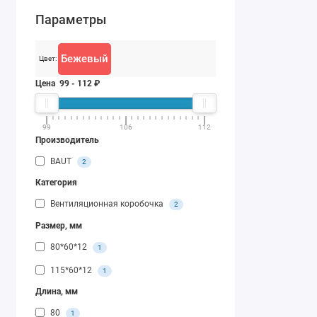
Параметры
Бежевый
Цвет:
Цена
99
-
112
₽
99
106
112
Производитель
BAUT
2
Категория
Вентиляционная коробочка
2
Размер, мм
80*60*12
1
115*60*12
1
Длина, мм
80
1