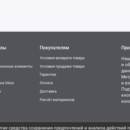
елы
Покупателям
При
Условия возврата товара
Наш
и о
ционные элементы
Условия продажи товара
дан
и
Гарантии
Мет
и в
а Velux
Оплата
Под
ы
Доставка
кно
Расчёт материалов
кон
гие средства сохранения предпочтений и анализа действий п