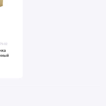
79-02
чка
очный