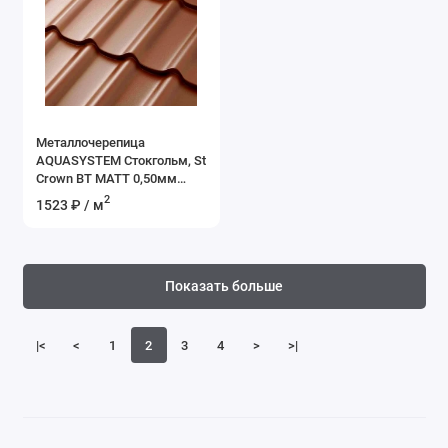
Металлочерепица
AQUASYSTEM Стокгольм, St
Crown BT MATT 0,50мм
(Zn275) RR 750 - терракот
2
1523 ₽ / м
Показать больше
|<
<
1
2
3
4
>
>|