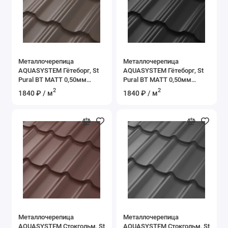
Металлочерепица
Металлочерепица
AQUASYSTEM Гётеборг, St
AQUASYSTEM Гётеборг, St
Pural BT MATT 0,50мм
Pural BT MATT 0,50мм
(Zn275) RR 32 - темно-
(Zn275) RR 33 - черный
2
2
1840 ₽ / м
1840 ₽ / м
коричневый
Металлочерепица
Металлочерепица
AQUASYSTEM Стокгольм, St
AQUASYSTEM Стокгольм, St