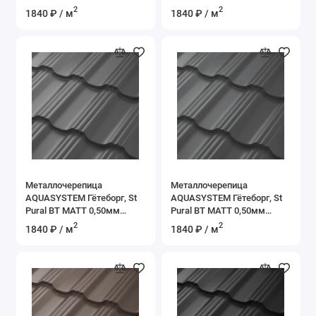
(Zn275) RAL 8017 -
(Zn275) RR 21 - светло-
2
2
1840 ₽ / м
1840 ₽ / м
коричневый шоколад
серый
Металлочерепица
Металлочерепица
AQUASYSTEM Гётеборг, St
AQUASYSTEM Гётеборг, St
Pural BT MATT 0,50мм
Pural BT MATT 0,50мм
(Zn275) RR 23 - темно-
(Zn275) RR 2H3 - сланцевый
2
2
1840 ₽ / м
1840 ₽ / м
серый