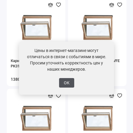
Цены в интернет-магазине могут
отличаться в связи с событиями в мире.
Карнизное окно VELUX VFE
Карнизное окно VELUX VFE
Просим уточнять корректность цен у
PK31 3068, 940*600 мм
PK35 3068, 940*950 мм
наших менеджеров.
138000 ₽ / шт.
154300 ₽ / шт.
ОК