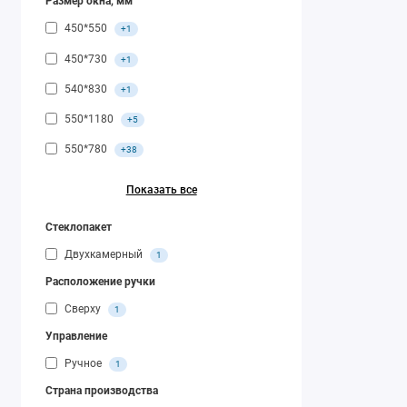
Размер окна, мм
450*550
+1
450*730
+1
540*830
+1
550*1180
+5
550*780
+38
Показать все
Стеклопакет
Двухкамерный
1
Расположение ручки
Сверху
1
Управление
Ручное
1
Страна производства