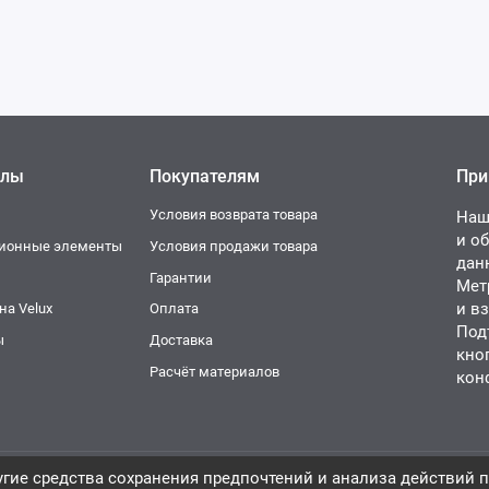
елы
Покупателям
При
Условия возврата товара
Наш
и о
ционные элементы
Условия продажи товара
дан
и
Гарантии
Мет
и в
а Velux
Оплата
Под
ы
Доставка
кно
Расчёт материалов
кон
гие средства сохранения предпочтений и анализа действий п