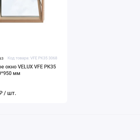
аз
Код товара: VFE PK35 3068
е окно VELUX VFE PK35
0*950 мм
₽ / шт.