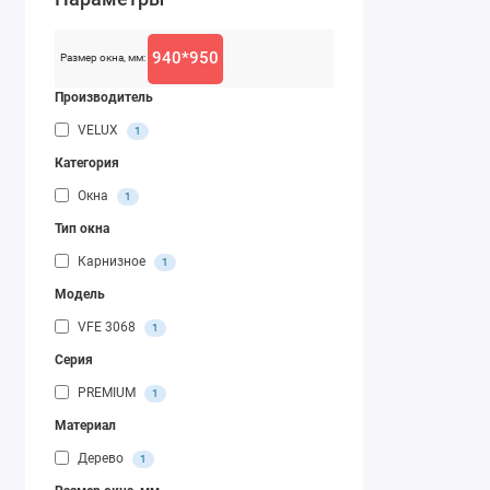
940*950
Размер окна, мм:
Производитель
VELUX
1
Категория
Окна
1
Тип окна
Карнизное
1
Модель
VFE 3068
1
Серия
PREMIUM
1
Материал
Дерево
1