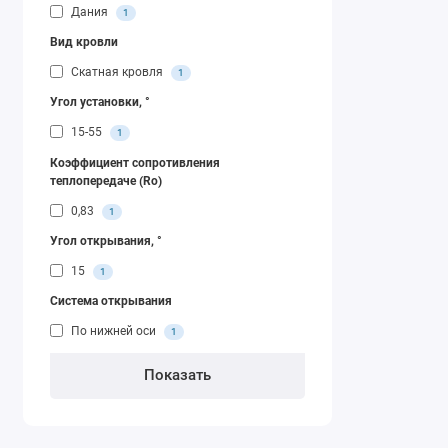
Дания
1
Вид кровли
Скатная кровля
1
Угол установки, °
15-55
1
Коэффициент сопротивления
теплопередаче (Ro)
0,83
1
Угол открывания, °
15
1
Система открывания
По нижней оси
1