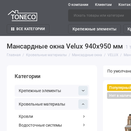
О компании
Клиентам
Конта
Крепежные элементы
К
ВСЕ КАТЕГОРИИ
Мансардные окна Velux 940х950 мм
1 
Главная
Кровельные материалы
Мансардные окна
VELUX
Ман
Категории
Популярны
Крепежные элементы
Нет в налич
Кровельные материалы
Кровли
Водосточные системы