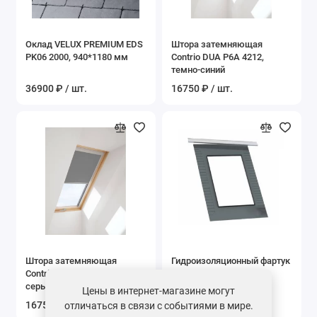
Оклад VELUX PREMIUM EDS
Штора затемняющая
PK06 2000, 940*1180 мм
Contrio DUA P6A 4212,
темно-синий
36900 ₽ / шт.
16750 ₽ / шт.
Штора затемняющая
Гидроизоляционный фартук
Contrio DUA P6A 4217,
VELUX BFX PK06 1000,
серый
940*1180 мм
Цены в интернет-магазине могут
16750 ₽ / шт.
7000 ₽ / шт.
отличаться в связи с событиями в мире.