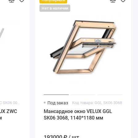
Нет в наличии
Код товара: ZWC SK06 0000
Под заказ
Код товара: GGL SK06 3068
LUX ZWC
Мансардное окно VELUX GGL
м
SK06 3068, 1140*1180 мм
193000 ₽ / шт.