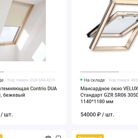
де
Код товара: DUA S6A 4219
На складе
Код товара: 402
атемняющая Contrio DUA
Мансардное окно VELU
9, бежевый
Стандарт GZR SR06 3050
1140*1180 мм
/ шт.
54000 ₽ / шт.
й
Популярный