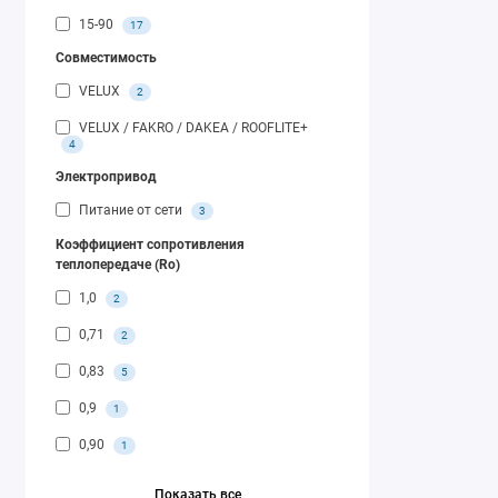
15-90
17
Совместимость
VELUX
2
VELUX / FAKRO / DAKEA / ROOFLITE+
4
Электропривод
Питание от сети
3
Коэффициент сопротивления
теплопередаче (Ro)
1,0
2
0,71
2
0,83
5
0,9
1
0,90
1
Показать все