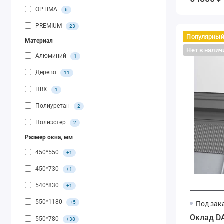
OPTIMA
6
PREMIUM
23
Популярны
Материал
Нет в налич
Алюминий
1
Дерево
11
ПВХ
1
Полиуретан
2
Полиэстер
2
Размер окна, мм
450*550
+1
450*730
+1
540*830
+1
550*1180
+5
Под зак
Оклад D
550*780
+38