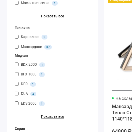
Москитная сетка
1
Показать все
Тип окна
Карнизное
2
Мансардное
37
Модель
BDX 2000
1
BFX 1000
1
DFD
1
DUA
4
На скла
EDS 2000
1
Мансард
Тепло Ст
Показать все
1140*11
Серия
64800 ₽ 