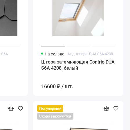
S S6A
На складе
Код товара: DUA S6A 4208
Штора затемняющая Contrio DUA
S6A 4208, белый
16600 ₽ / шт.
Популярный
Скоро закончится