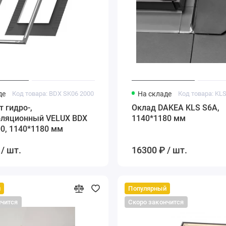
де
Код товара: BDX SK06 2000
На складе
Код товара: KL
 гидро-,
Оклад DAKEA KLS S6A,
оляционный VELUX BDX
1140*1180 мм
0, 1140*1180 мм
/ шт.
16300 ₽ / шт.
й
Популярный
нчится
Скоро закончится