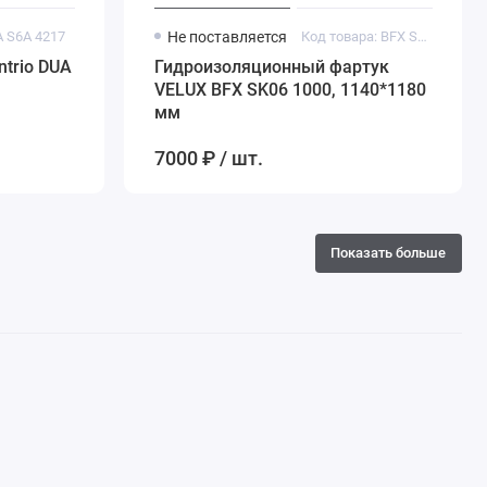
A S6A 4217
Не поставляется
Код товара: BFX SK06 1000
trio DUA
Гидроизоляционный фартук
VELUX BFX SK06 1000, 1140*1180
мм
7000 ₽ / шт.
Показать больше