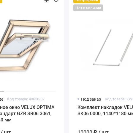
Нет в наличии
де
Код товара: 40650-02
Под заказ
ное окно VELUX OPTIMA
Комплект накладок VE
андарт GZR SR06 3061,
SK06 0000, 1140*1180 м
80 мм
/ шт.
10000 ₽ / шт.