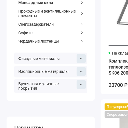
Мансардные окна
Проходные и вентиляционные
элементы
Снегозадержатели
Софиты
Чердачные лестницы
На скла
Фасадные материалы
Комплект
теплоиз
Изоляционные материалы
SK06 200
Брусчатка и уличные
20700 ₽ 
покрытия
Популярны
Скоро зако
Параметры