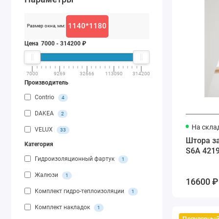
1140*1180
Размер окна, мм:
Цена
7000
-
314200
₽
7000
9269
32666
113090
314200
Производитель
Contrio
4
DAKEA
2
На скла
VELUX
33
Штора з
Категория
S6A 421
Гидроизоляционный фартук
1
Жалюзи
1
16600 ₽ 
Комплект гидро-теплоизоляции
1
Комплект накладок
1
Популярны