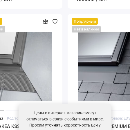
й
Популярный
ии
Нет в наличии
Цены в интернет-магазине могут
аз
Код товара: KSS S6A
Под заказ
Код товара: ED
отличаться в связи с событиями в мире.
Просим уточнять корректность цен у
AKEA KSS S6A,
Оклад VELUX PREMIUM 