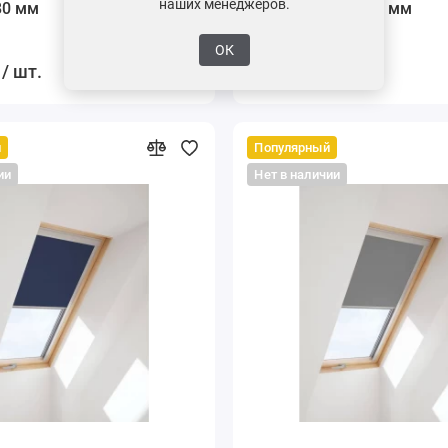
наших менеджеров.
80 мм
2000, 1140*1180 мм
ОК
/ шт.
38500 ₽ / шт.
й
Популярный
ии
Нет в наличии