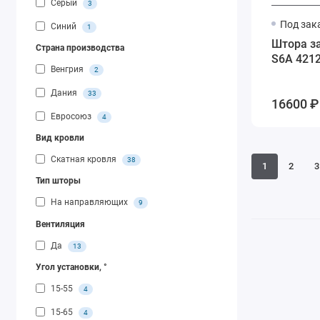
Серый
3
Под зак
Синий
1
Штора з
Страна производства
S6A 4212
Венгрия
2
Дания
33
16600 ₽ 
Евросоюз
4
Вид кровли
Скатная кровля
38
1
2
3
Тип шторы
На направляющих
9
Вентиляция
Да
13
Угол установки, °
15-55
4
15-65
4