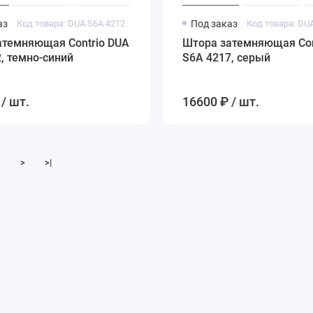
аз
Код товара: DUA S6A 4212
Под заказ
Код товара: DU
атемняющая Contrio DUA
Штора затемняющая Con
, темно-синий
S6A 4217, серый
/ шт.
16600 ₽ / шт.
>
>|