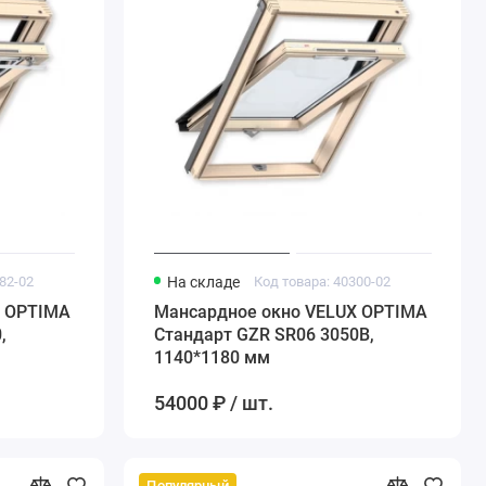
82-02
На складе
Код товара: 40300-02
X OPTIMA
Мансардное окно VELUX OPTIMA
,
Стандарт GZR SR06 3050B,
1140*1180 мм
54000 ₽ / шт.
Популярный