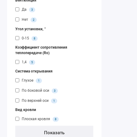
Вентиляция
Да
3
Нет
2
Угол установки, °
0-15
8
Коэффициент сопротивления
теплопередаче (Ro)
1,4
5
Система открывания
Глухое
1
По боковой оси
3
По верхней оси
1
Вид кровли
Плоская кровля
8