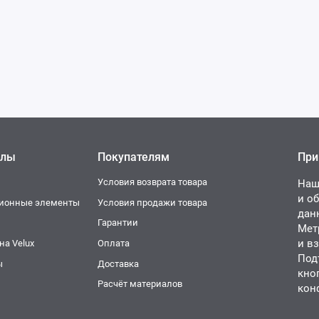
елы
Покупателям
При
Условия возврата товара
Наш
и о
ционные элементы
Условия продажи товара
дан
и
Гарантии
Мет
и в
а Velux
Оплата
Под
ы
Доставка
кно
Расчёт материалов
кон