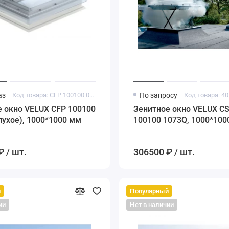
аз
Код товара: CFP 100100 0073
По запросу
Код товара: 4
 окно VELUX CFP 100100
Зенитное окно VELUX C
лухое), 1000*1000 мм
100100 1073Q, 1000*100
₽ / шт.
306500 ₽ / шт.
й
Популярный
ии
Нет в наличии