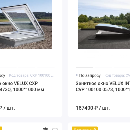
осу
Код товара: CXP 100100 0473Q
По запросу
е окно VELUX CXP
Зенитное окно VELUX I
473Q, 1000*1000 мм
CVP 100100 0573, 1000*
₽ / шт.
187400 ₽ / шт.
й
Популярный