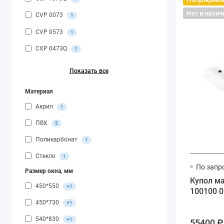
Нет в налич
CVP 0073
1
CVP 0573
1
CXP 0473Q
1
Показать все
Материал
Акрил
1
ПВХ
5
Поликарбонат
1
Стекло
1
По запр
Размер окна, мм
Купол м
450*550
+1
100100 0
450*730
+1
540*830
+1
55400 ₽ 