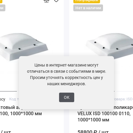
ии
Нет в наличии
Цены в интернет-магазине могут
отличаться в связи с событиями в мире.
Просим уточнять корректность цен у
наших менеджеров.
ОК
осу
Код товара: ISD 100100 0100
Под заказ
атовый акрил VELUX ISD
Купол матовый поликар
100, 1000*1000 мм
VELUX ISD 100100 0110,
1000*1000 мм
/ шт.
58800 ₽ / шт.