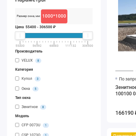
1000*1000
Размер окна, мм:
Цена
55400
-
306500
₽
55400
56592
68883
111132
306500
Производитель
VELUX
8
Категория
Купол
По запр
3
Зенитно
Окна
5
100100 0
Тип окна
Зенитное
8
166190 
Модель
CFP 0073U
1
CSP 1073Q
Популярны
1