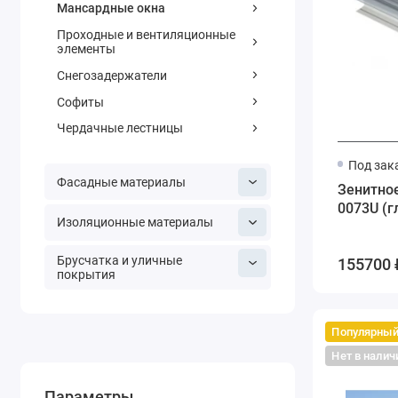
Мансардные окна
Проходные и вентиляционные
элементы
Снегозадержатели
Софиты
Чердачные лестницы
Под зак
Фасадные материалы
Зенитное
0073U (г
Изоляционные материалы
Брусчатка и уличные
155700 
покрытия
Популярны
Нет в налич
Параметры