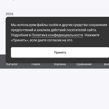
2026
Мы используем файлы cookie и другие средства сохранения
Поддержка
предпочтений и анализа действий посетителей сайта.
Подробнее в
Политика конфиденциальности
. Нажмите
8 (495) 142-53-32
«Принять», если даете согласие на это.
8 (977) 844-53-32
Обратный звонок
Принять
ПН-ПТ: 09:30 - 18:00 СБ-ВС: выходной
0
Каталог
Поиск
Корзина
Сравнение
Вой
Фирма ТОНЭКО. Интернет-магазин строительных
материалов.
, 2026