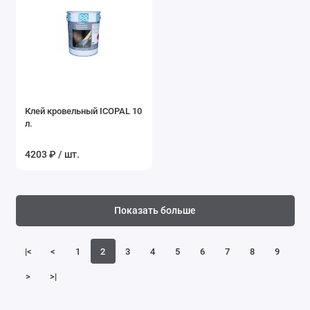
Клей кровельный ICOPAL 10
л.
4203 ₽ / шт.
Показать больше
|<
<
1
2
3
4
5
6
7
8
9
>
>|