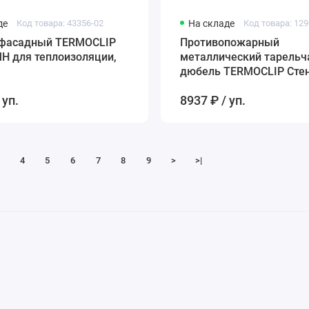
де
Код товара: 43356-02
На складе
Код товара: 12
фасадный TERMOCLIP
Противопожарный
H для теплоизоляции,
металлический тарель
дюбель TERMOCLIP Стена
мм
 уп.
8937 ₽ / уп.
4
5
6
7
8
9
>
>|