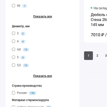
90
1
На скла
Дюбель 
Показать все
Стена 2M
145 мм
Диаметр, мм
3
2
7010 ₽ /
4
4
4,8
15
1
2
3
5
4
5,5
10
Показать все
Страна производства
Россия
150
Материал стержня/шурупа