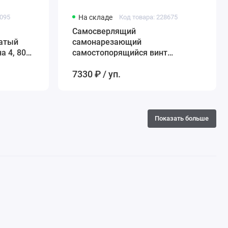
9095
На складе
Код товара: 228675
Самосверлящий
чатый
самонарезающий
 4, 80
самостопорящийся винт
TERMOCLIP EDS-B, 4,8*100 мм
7330 ₽ / уп.
Показать больше