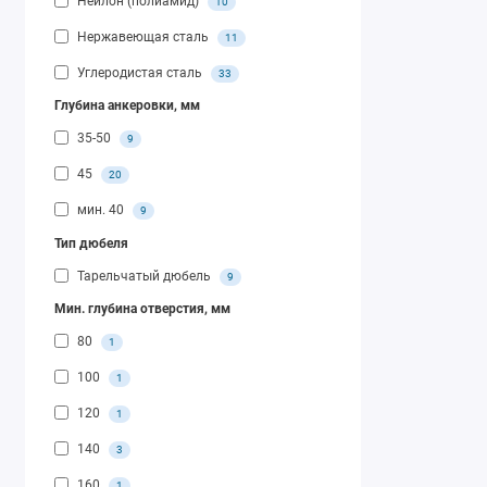
Нейлон (полиамид)
10
Нержавеющая сталь
11
Углеродистая сталь
33
Глубина анкеровки, мм
35-50
9
45
20
мин. 40
9
Тип дюбеля
Тарельчатый дюбель
9
Мин. глубина отверстия, мм
80
1
100
1
120
1
140
3
160
1