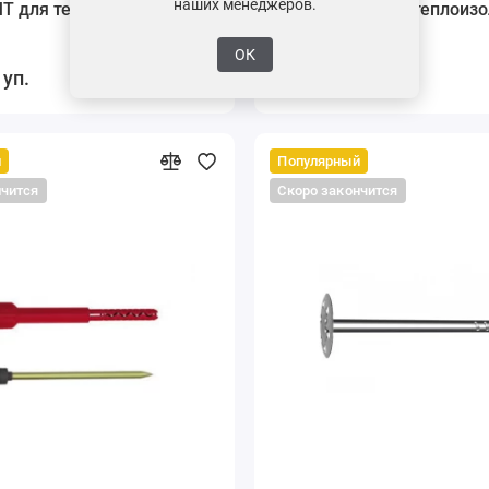
наших менеджеров.
T для теплоизоляции,
Стена 1MT для теплоизо
200 мм
ОК
 уп.
6652 ₽ / уп.
й
Популярный
нчится
Скоро закончится