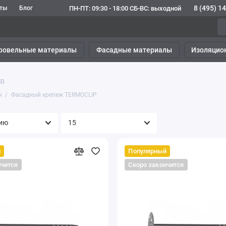
8 (495) 1
ПН-ПТ: 09:30 - 18:00 СБ-ВС: выходной
кты
Блог
ровельные материалы
Фасадные материалы
Изоляцио
ов
ж
Фасадный крепеж TERMOCLIP
й
Популярный
нчится
Скоро закончится