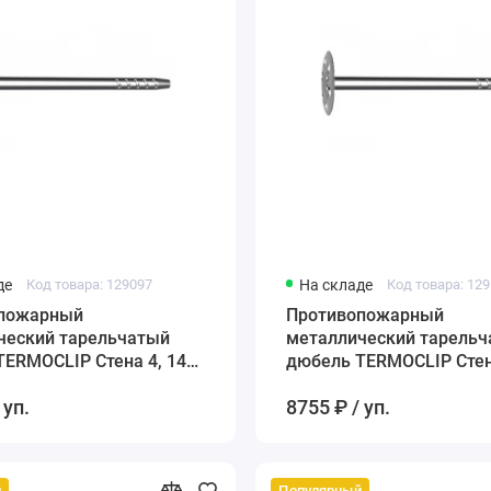
де
Код товара: 129097
На складе
Код товара: 12
пожарный
Противопожарный
ческий тарельчатый
металлический тарель
ERMOCLIP Стена 4, 140
дюбель TERMOCLIP Стен
мм
 уп.
8755 ₽ / уп.
й
Популярный