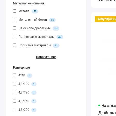
Материал основания
Металл
52
Популярны
Монолитный бетон
15
На основе древесины
14
Полнотелые материалы
42
Пористые материалы
21
Показать все
Размер, мм
4*40
1
4,8*100
1
4,8*120
1
4,8*160
1
На скла
4,8*200
1
Дюбель 