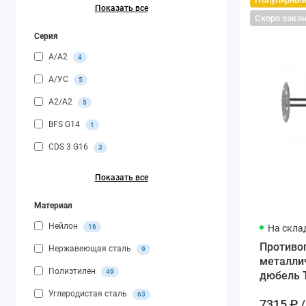
Показать все
Скоро зако
Серия
A/A2
4
A/УС
5
A2/A2
5
BFS G14
1
CDS 3 G16
3
Показать все
Материал
Нейлон
16
На скла
Противо
Нержавеющая сталь
9
металли
Полиэтилен
49
дюбель T
мм
Углеродистая сталь
63
7315 ₽ /