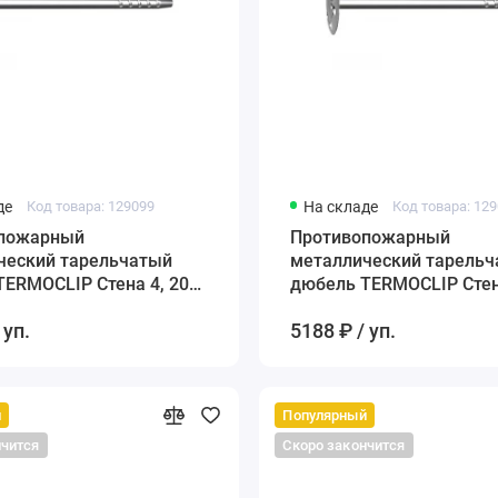
де
Код товара: 129099
На складе
Код товара: 12
пожарный
Противопожарный
ческий тарельчатый
металлический тарель
ERMOCLIP Стена 4, 200
дюбель TERMOCLIP Стен
мм
 уп.
5188 ₽ / уп.
й
Популярный
нчится
Скоро закончится