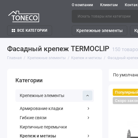
О компании
Клиентам
Конта
Крепежные элементы
К
ВСЕ КАТЕГОРИИ
Фасадный крепеж TERMOCLIP
150 товар
Главная
Крепежные элементы
Крепеж и метизы
Фасадный крепе
Категории
Популярны
Крепежные элементы
Скоро зако
Армирование кладки
Гибкие связи
Кирпичные перемычки
Крепеж и метизы