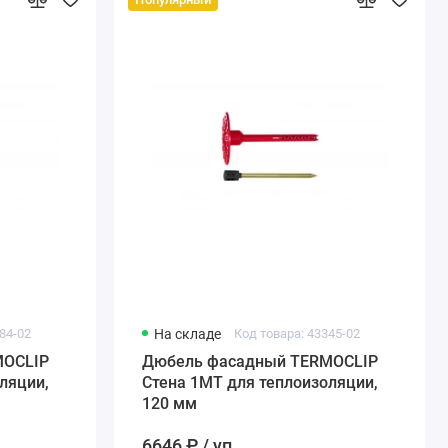
84-02
На складе
Код товара: 43345-02
MOCLIP
Дюбель фасадный TERMOCLIP
ляции,
Стена 1MT для теплоизоляции,
120 мм
6646 ₽ / уп.