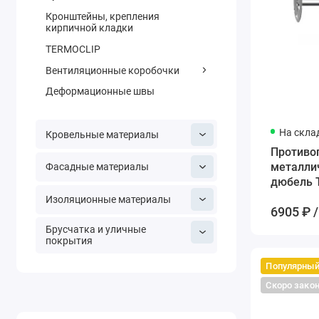
Кронштейны, крепления
кирпичной кладки
TERMOCLIP
Вентиляционные коробочки
Деформационные швы
На скла
Кровельные материалы
Противо
металли
Фасадные материалы
дюбель T
мм
Изоляционные материалы
6905 ₽ /
Брусчатка и уличные
покрытия
Популярны
Скоро зако