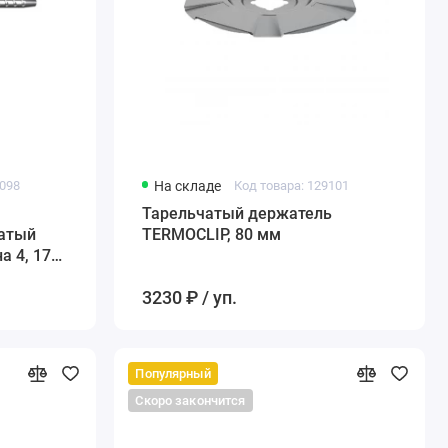
9098
На складе
Код товара: 129101
Тарельчатый держатель
чатый
TERMOCLIP, 80 мм
а 4, 170
3230 ₽ / уп.
Популярный
Скоро закончится