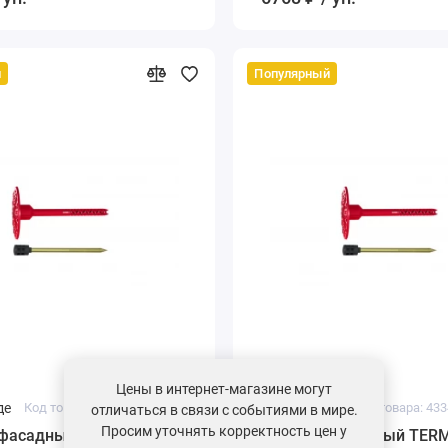
й
Популярный
Цены в интернет-магазине могут
де
Код товара: 43348-02
На складе
Код товара: 433
отличаться в связи с событиями в мире.
Просим уточнять корректность цен у
фасадный TERMOCLIP
Дюбель фасадный TER