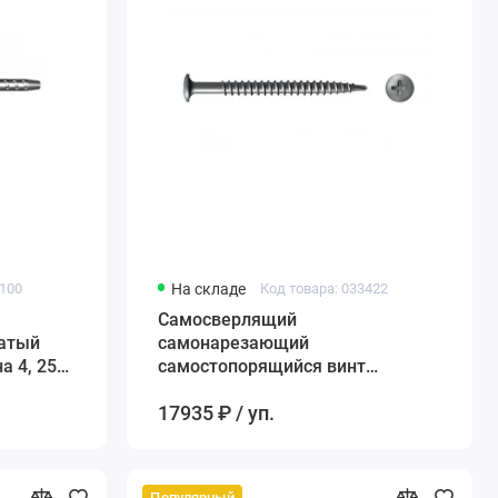
9100
На складе
Код товара: 033422
Самосверлящий
чатый
самонарезающий
а 4, 250
самостопорящийся винт
TERMOCLIP EDS-B, 4,8*160 мм
17935 ₽ / уп.
Популярный