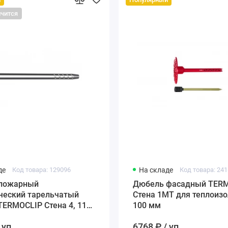
нчится
де
Код товара: 129096
На складе
Код товара: 241
пожарный
Дюбель фасадный TER
ческий тарельчатый
Стена 1MT для теплоизо
ERMOCLIP Стена 4, 110
100 мм
 уп.
6768 ₽ / уп.