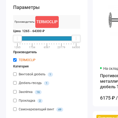
Параметры
TERMOCLIP
Производитель:
Цена
1265
-
64300
₽
1265
1734
6567
23179
64300
Производитель
TERMOCLIP
Категория
На скла
Винтовой дюбель
1
Противо
металли
Дюбель-гвоздь
1
дюбель T
мм
Заклёпка
16
6175 ₽ /
Прокладка
2
Самонарезающий винт
49
Популярны