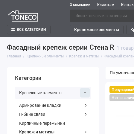
О компании
Клиентам
Конта
Крепежные элементы
К
ВСЕ КАТЕГОРИИ
Фасадный крепеж серии Стена R
1 товар
Главная
Крепежные элементы
Крепеж и метизы
Фасадный крепе
Категории
Популярны
Крепежные элементы
Нет в налич
Армирование кладки
Гибкие связи
Кирпичные перемычки
Крепеж и метизы