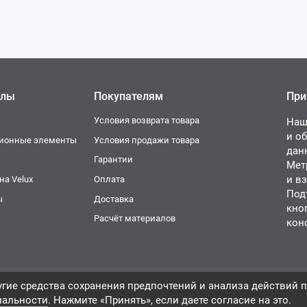
елы
Покупателям
При
Условия возврата товара
Наш
и о
ционные элементы
Условия продажи товара
дан
и
Гарантии
Мет
и в
а Velux
Оплата
Под
ы
Доставка
кно
Расчёт материалов
кон
гие средства сохранения предпочтений и анализа действий п
ин строительных материалов.
, 2026
иальности
. Нажмите «Принять», если даете согласие на это.