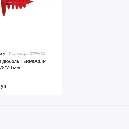
осу
Код товара: 23906-02
й дюбель TERMOCLIP
 28*70 мм
 уп.