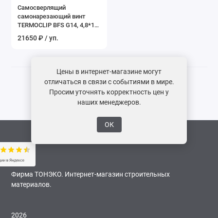
Самосверлящий
Показать все
самонарезающий винт
TERMOCLIP BFS G14, 4,8*19
мм
21650 ₽ / уп.
Цены в интернет-магазине могут
отличаться в связи с событиями в мире.
Просим уточнять корректность цен у
наших менеджеров.
ОК
Фирма ТОНЭКО. Интернет-магазин строительных
материалов.
2026