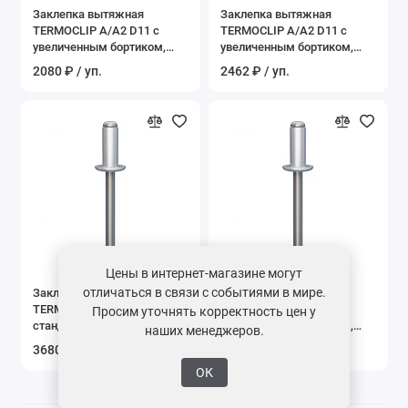
Заклепка вытяжная
Заклепка вытяжная
Показать все
TERMOCLIP А/А2 D11 с
TERMOCLIP А/А2 D11 с
увеличенным бортиком,
увеличенным бортиком,
5x12 мм
5x16 мм
2080 ₽ / уп.
2462 ₽ / уп.
Цены в интернет-магазине могут
отличаться в связи с событиями в мире.
Заклепка вытяжная
Заклепка вытяжная
TERMOCLIP А/А2 со
TERMOCLIP А/А2 со
Просим уточнять корректность цен у
стандартным бортиком,
стандартным бортиком,
наших менеджеров.
4,8x12 мм
5x12 мм
3680 ₽ / уп.
3720 ₽ / уп.
ОК