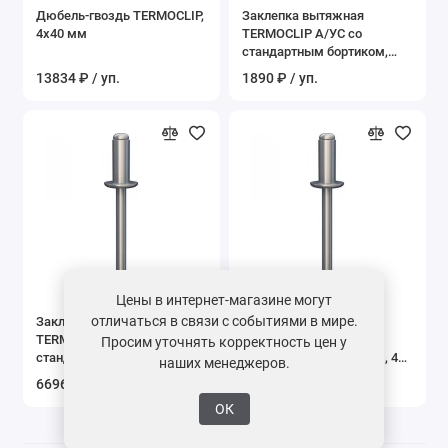
Дюбель-гвоздь TERMOCLIP,
Заклепка вытяжная
Показать все
4x40 мм
TERMOCLIP А/УС со
стандартным бортиком,
4x10 мм
13834 ₽ / уп.
1890 ₽ / уп.
Цены в интернет-магазине могут
отличаться в связи с событиями в мире.
Заклепка вытяжная
Заклепка вытяжная
TERMOCLIP А2/А2 со
TERMOCLIP А2/А2 со
Просим уточнять корректность цен у
стандартным бортиком,
стандартным бортиком, 4x8
наших менеджеров.
4x10 мм
мм
6696 ₽ / уп.
6120 ₽ / уп.
ОК