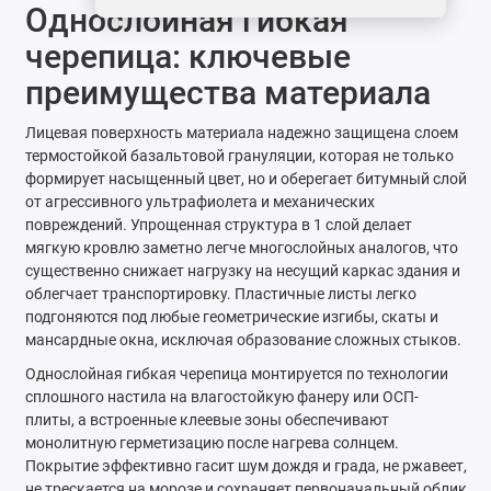
Однослойная гибкая
черепица: ключевые
преимущества материала
Лицевая поверхность материала надежно защищена слоем
термостойкой базальтовой грануляции, которая не только
формирует насыщенный цвет, но и оберегает битумный слой
от агрессивного ультрафиолета и механических
повреждений. Упрощенная структура в 1 слой делает
мягкую кровлю заметно легче многослойных аналогов, что
существенно снижает нагрузку на несущий каркас здания и
облегчает транспортировку. Пластичные листы легко
подгоняются под любые геометрические изгибы, скаты и
мансардные окна, исключая образование сложных стыков.
Однослойная гибкая черепица монтируется по технологии
сплошного настила на влагостойкую фанеру или ОСП-
плиты, а встроенные клеевые зоны обеспечивают
монолитную герметизацию после нагрева солнцем.
Покрытие эффективно гасит шум дождя и града, не ржавеет,
не трескается на морозе и сохраняет первоначальный облик