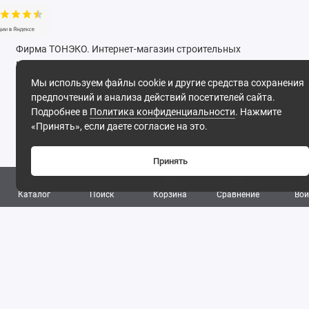
Фирма ТОНЭКО. Интернет-магазин строительных
материалов.
Мы используем файлы cookie и другие средства сохранения
предпочтений и анализа действий посетителей сайта.
2026
Подробнее в
Политика конфиденциальности
. Нажмите
«Принять», если даете согласие на это.
Поддержка
Принять
8 (495) 142-53-32
0
8 (977) 844-53-32
Каталог
Поиск
Корзина
Сравнение
Вой
Обратный звонок
ПН-ПТ: 09:30 - 18:00 СБ-ВС: выходной