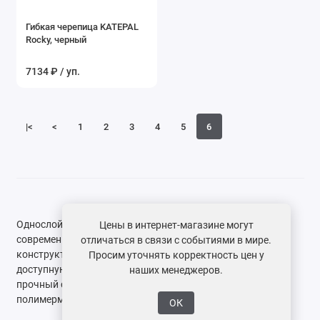
Гибкая черепица KATEPAL
Rocky, черный
7134 ₽ / уп.
|<
<
1
2
3
4
5
6
Однослойная гибкая черепица представляет собой
Цены в интернет-магазине могут
современное кровельное покрытие, успешно сочетающее
отличаться в связи с событиями в мире.
конструктивную надежность, визуальную эстетику и
Просим уточнять корректность цен у
доступную стоимость. В основе каждого гонта лежит
наших менеджеров.
прочный стеклохолст, равномерно пропитанный
полимермодифицированным битумом.
ОК